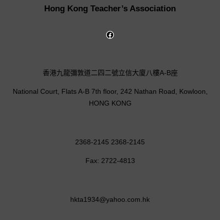
Hong Kong Teacher’s Association
香港九龍彌敦道二四二號立信大廈八樓A-B座
National Court, Flats A-B 7th floor, 242 Nathan Road, Kowloon,
HONG KONG
2368-2145 2368-2145
Fax: 2722-4813
hkta1934@yahoo.com.hk