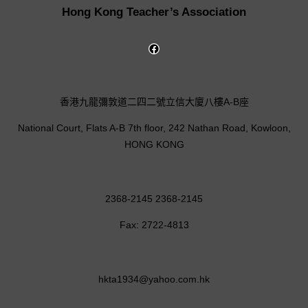
Hong Kong Teacher’s Association
香港九龍彌敦道二四二號立信大廈八樓A-B座
National Court, Flats A-B 7th floor, 242 Nathan Road, Kowloon,
HONG KONG
2368-2145 2368-2145
Fax: 2722-4813
hkta1934@yahoo.com.hk