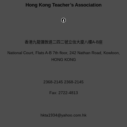
Hong Kong Teacher’s Association
香港九龍彌敦道二四二號立信大廈八樓A-B座
National Court, Flats A-B 7th floor, 242 Nathan Road, Kowloon,
HONG KONG
2368-2145 2368-2145
Fax: 2722-4813
hkta1934@yahoo.com.hk