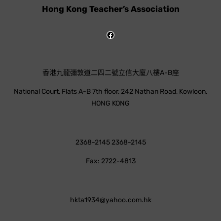
Hong Kong Teacher’s Association
香港九龍彌敦道二四二號立信大廈八樓A-B座
National Court, Flats A-B 7th floor, 242 Nathan Road, Kowloon,
HONG KONG
2368-2145 2368-2145
Fax: 2722-4813
hkta1934@yahoo.com.hk