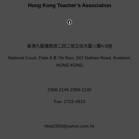
Hong Kong Teacher’s Association
香港九龍彌敦道二四二號立信大廈八樓A-B座
National Court, Flats A-B 7th floor, 242 Nathan Road, Kowloon,
HONG KONG
2368-2145 2368-2145
Fax: 2722-4813
hkta1934@yahoo.com.hk