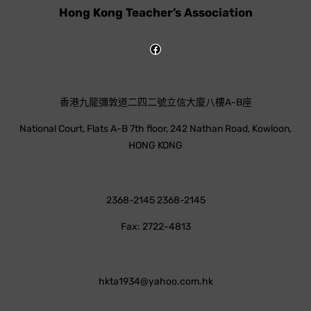
Hong Kong Teacher’s Association
香港九龍彌敦道二四二號立信大廈八樓A-B座
National Court, Flats A-B 7th floor, 242 Nathan Road, Kowloon,
HONG KONG
2368-2145 2368-2145
Fax: 2722-4813
hkta1934@yahoo.com.hk