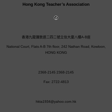
Hong Kong Teacher’s Association
香港九龍彌敦道二四二號立信大廈八樓A-B座
National Court, Flats A-B 7th floor, 242 Nathan Road, Kowloon,
HONG KONG
2368-2145 2368-2145
Fax: 2722-4813
hkta1934@yahoo.com.hk