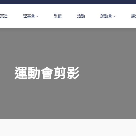
宗旨
理事會
學術
活動
運動會
鐸
運動會剪影