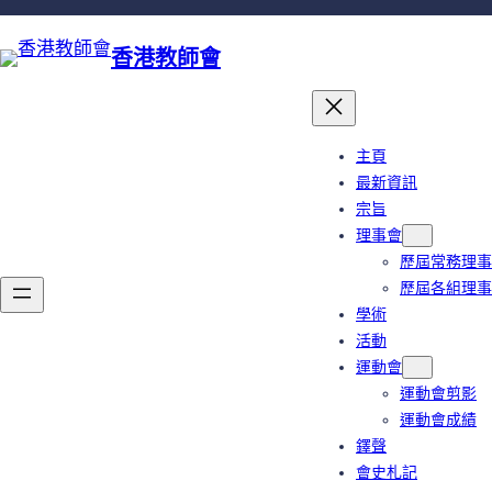
跳
至
香港教師會
主
要
內
容
主頁
最新資訊
宗旨
理事會
歷屆常務理事
歷屆各組理事
學術
活動
運動會
運動會剪影
運動會成績
鐸聲
會史札記