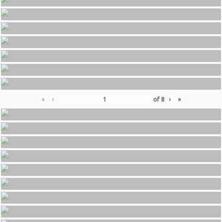
«
‹
of
8
›
»