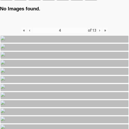
No Images found.
«
‹
of
13
›
»