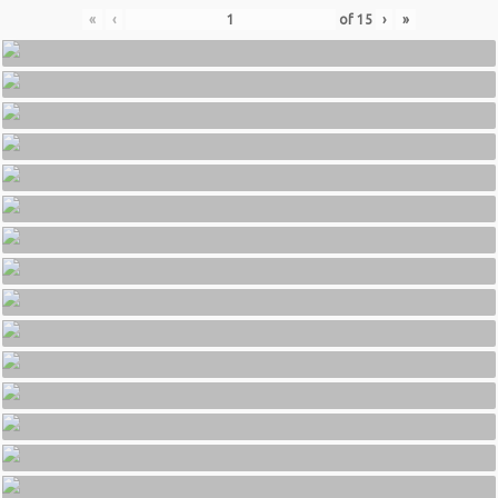
«
‹
of
15
›
»