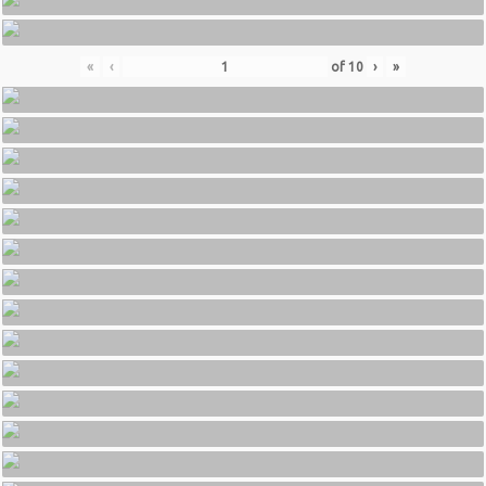
«
‹
of
10
›
»