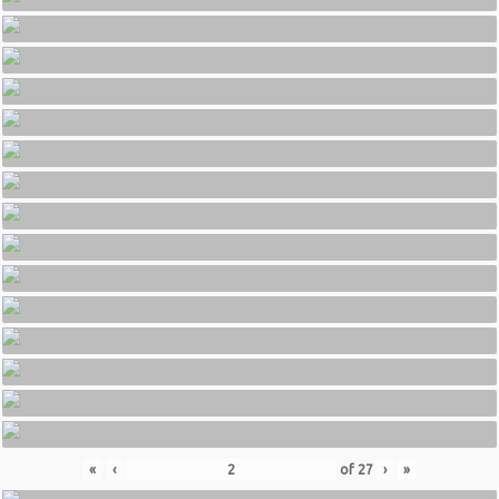
«
‹
of
27
›
»