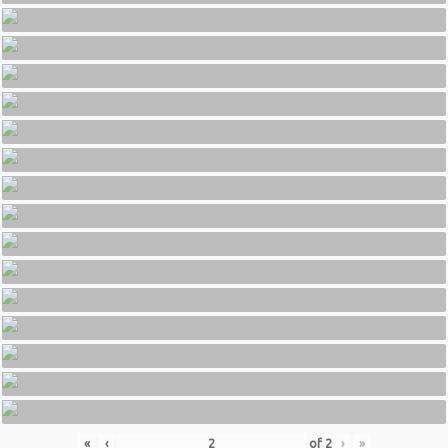
«
‹
of
2
›
»