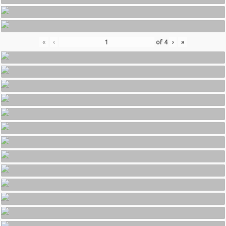
«
‹
of
4
›
»