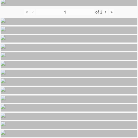
«
‹
of
2
›
»