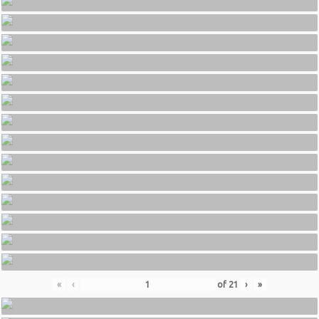
«
‹
of
21
›
»