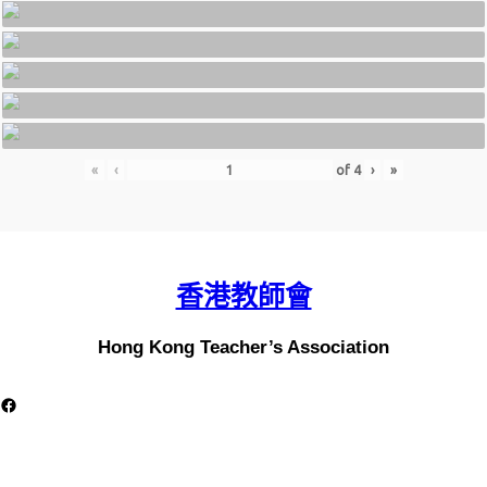
«
‹
of
4
›
»
香港教師會
Hong Kong Teacher’s Association
acebook