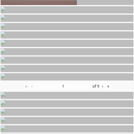
«
‹
of
9
›
»