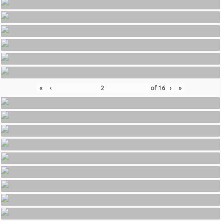
«
‹
of
16
›
»