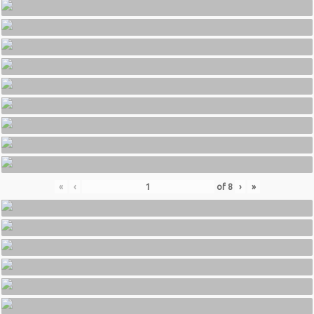
«
‹
of
8
›
»