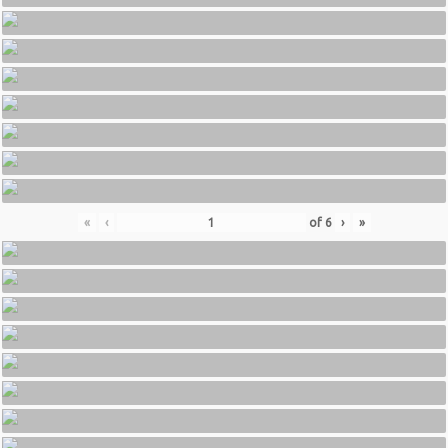
«
‹
of
6
›
»