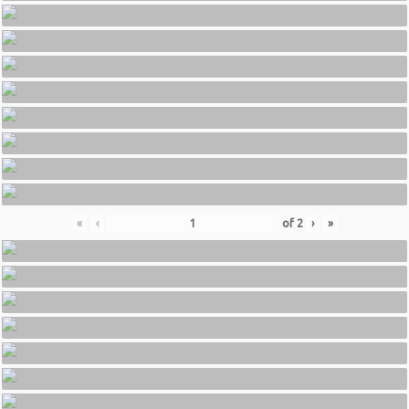
«
‹
of
2
›
»