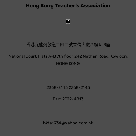
Hong Kong Teacher’s Association
香港九龍彌敦道二四二號立信大廈八樓A-B座
National Court, Flats A-B 7th floor, 242 Nathan Road, Kowloon,
HONG KONG
2368-2145 2368-2145
Fax: 2722-4813
hkta1934@yahoo.com.hk