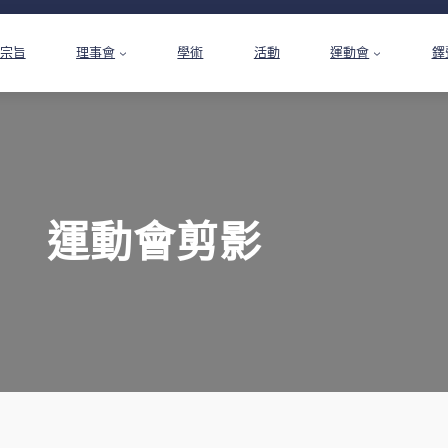
宗旨
理事會
學術
活動
運動會
鐸
運動會剪影