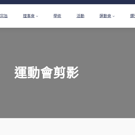
宗旨
理事會
學術
活動
運動會
鐸
運動會剪影