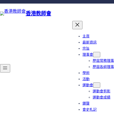
跳
至
香港教師會
主
要
內
容
主頁
最新資訊
宗旨
理事會
歷屆常務理事
歷屆各組理事
學術
活動
運動會
運動會剪影
運動會成績
鐸聲
會史札記