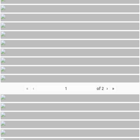
«
‹
of
2
›
»