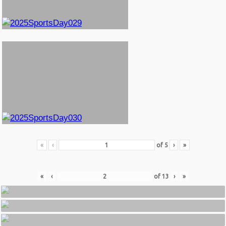
«
‹
of
5
›
»
«
‹
of
13
›
»