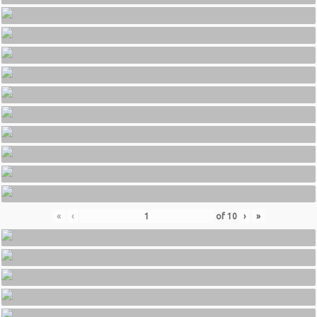
«
‹
of
10
›
»