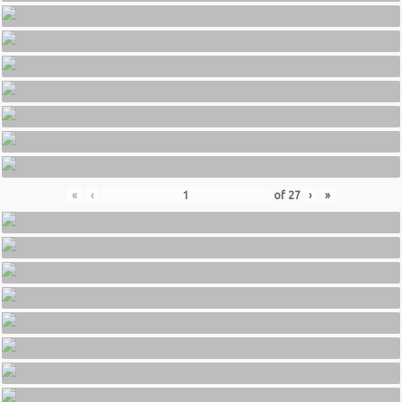
«
‹
of
27
›
»