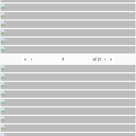
«
‹
of
21
›
»