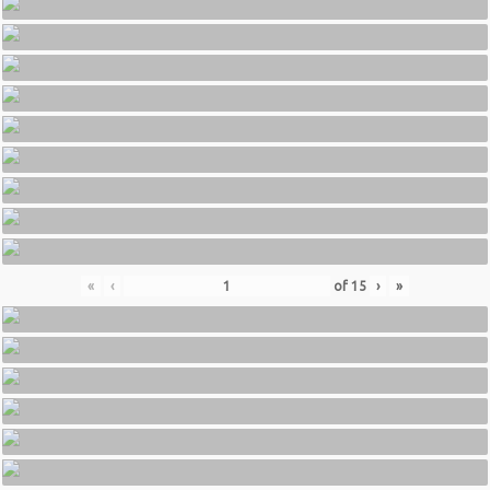
«
‹
of
15
›
»