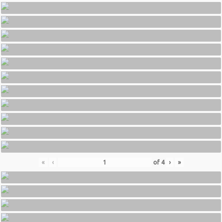
«
‹
of
4
›
»