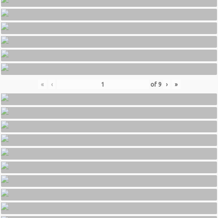
«
‹
of
9
›
»