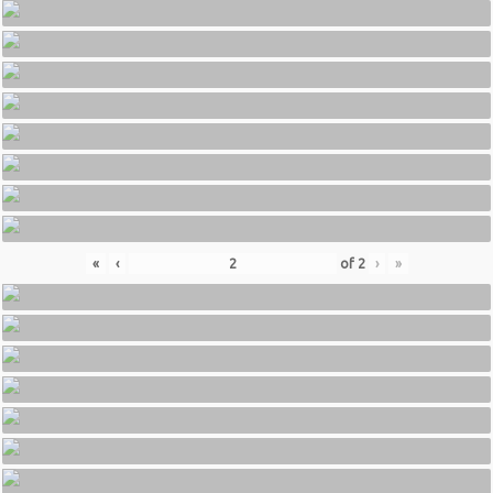
«
‹
of
2
›
»