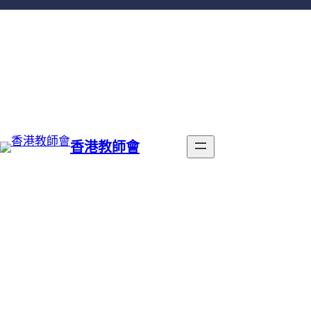
跳
至
主
要
內
容
香港教師會