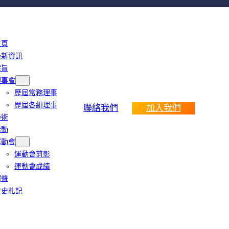
主頁
最新資訊
宗旨
理事會
歷屆常務理事
歷屆各組理事
聯絡我們
加入我們
學術
活動
運動會
運動會剪影
運動會成績
鐸聲
會史札記