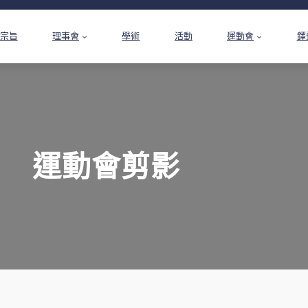
宗旨
理事會
學術
活動
運動會
鐸
運動會剪影