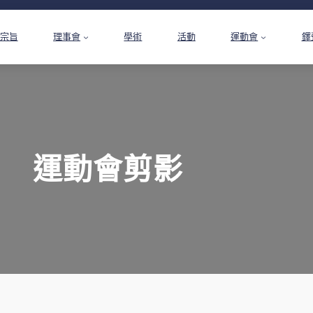
宗旨
理事會
學術
活動
運動會
鐸
運動會剪影