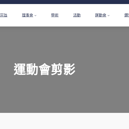
宗旨
理事會
學術
活動
運動會
鐸
運動會剪影