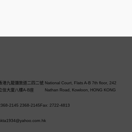
香港九龍彌敦道二四二號
National Court, Flats A-B 7th floor, 242
立信大廈八樓A-B座
Nathan Road, Kowloon, HONG KONG
2368-2145 2368-2145
Fax: 2722-4813
hkta1934@yahoo.com.hk