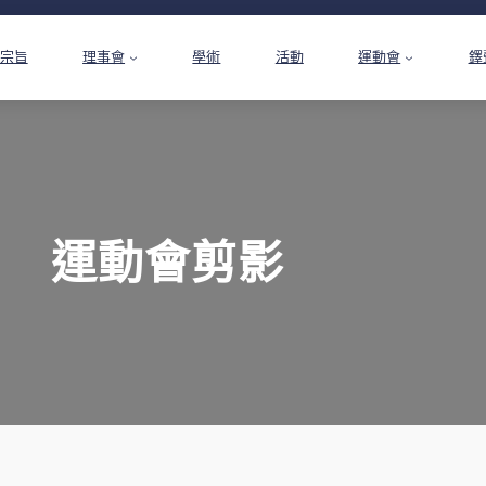
宗旨
理事會
學術
活動
運動會
鐸
運動會剪影