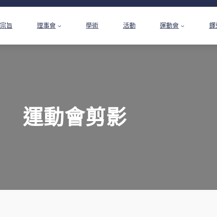
宗旨
理事會
學術
活動
運動會
鐸
運動會剪影