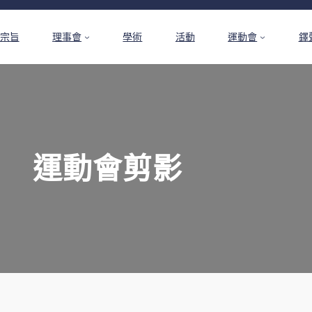
宗旨
理事會
學術
活動
運動會
鐸
運動會剪影