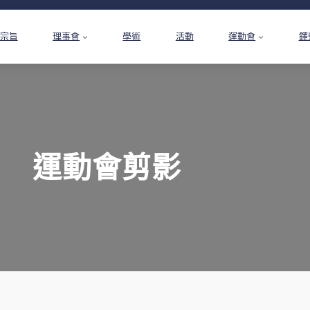
宗旨
理事會
學術
活動
運動會
鐸
運動會剪影