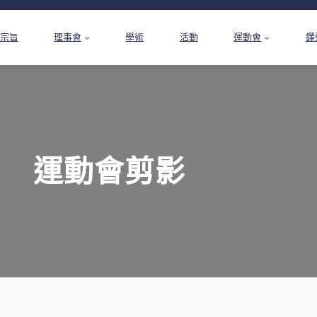
宗旨
理事會
學術
活動
運動會
鐸
運動會剪影