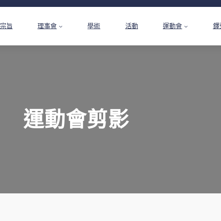
宗旨
理事會
學術
活動
運動會
鐸
運動會剪影