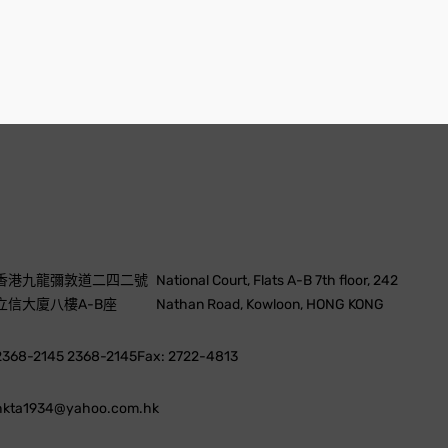
香港九龍彌敦道二四二號
National Court, Flats A-B 7th floor, 242
立信大廈八樓A-B座
Nathan Road, Kowloon, HONG KONG
2368-2145 2368-2145
Fax: 2722-4813
hkta1934@yahoo.com.hk