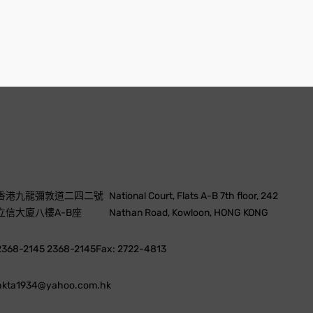
香港九龍彌敦道二四二號
National Court, Flats A-B 7th floor, 242
立信大廈八樓A-B座
Nathan Road, Kowloon, HONG KONG
2368-2145 2368-2145
Fax: 2722-4813
hkta1934@yahoo.com.hk