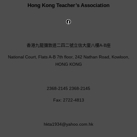
Hong Kong Teacher’s Association
香港九龍彌敦道二四二號立信大廈八樓A-B座
National Court, Flats A-B 7th floor, 242 Nathan Road, Kowloon,
HONG KONG
2368-2145 2368-2145
Fax: 2722-4813
hkta1934@yahoo.com.hk