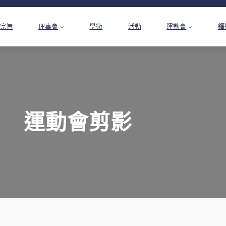
宗旨
理事會
學術
活動
運動會
鐸
運動會剪影