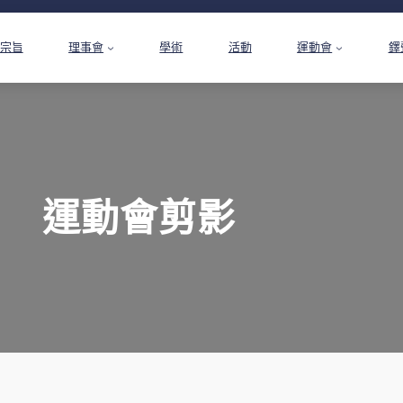
宗旨
理事會
學術
活動
運動會
鐸
運動會剪影