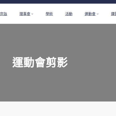
宗旨
理事會
學術
活動
運動會
鐸
運動會剪影