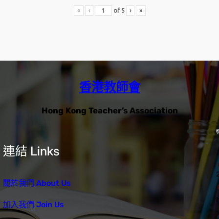
«
‹
of
5
›
»
香港教師會
Hong Kong Teacher’s Association
連結 Links
關於我們 About Us
加入我們 Join Us