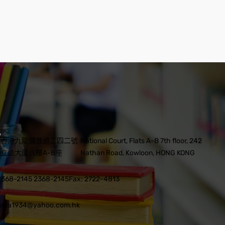
香港九龍彌敦道二四二號
National Court, Flats A-B 7th floor, 242
立信大廈八樓A-B座
Nathan Road, Kowloon, HONG KONG
2368-2145 2368-2145
Fax: 2722-4813
hkta1934@yahoo.com.hk