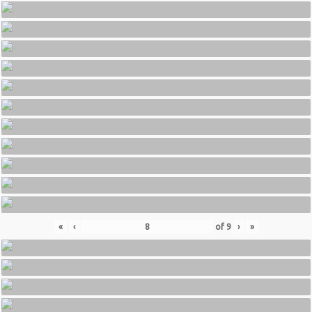
«
‹
of
9
›
»