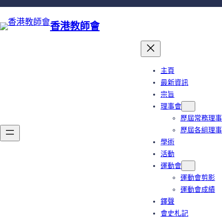
跳
至
香港教師會
主
要
內
容
主頁
最新資訊
宗旨
理事會
歷屆常務理事
歷屆各組理事
學術
活動
運動會
運動會剪影
運動會成績
鐸聲
會史札記