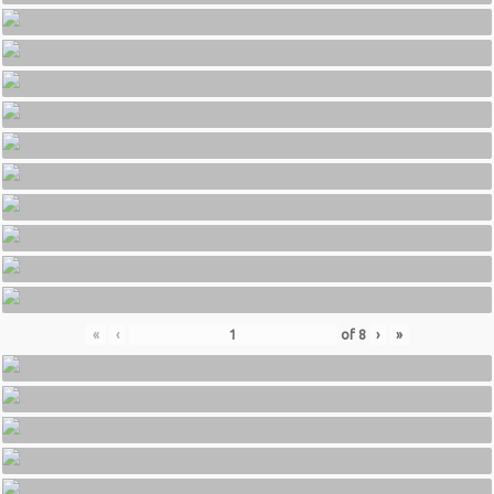
«
‹
of
8
›
»