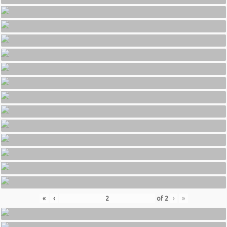
«
‹
of
2
›
»