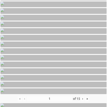
«
‹
of
15
›
»