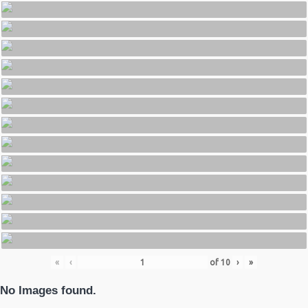
«
‹
of
10
›
»
No Images found.