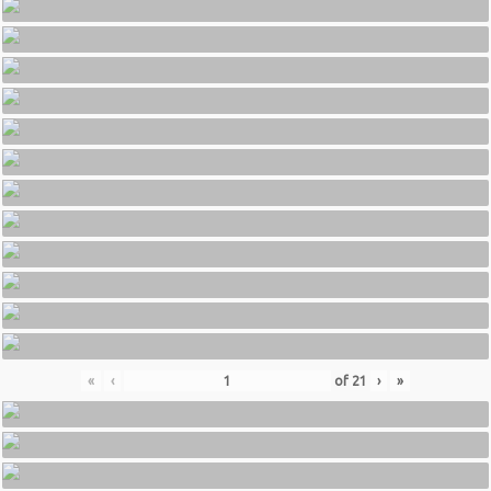
«
‹
of
21
›
»