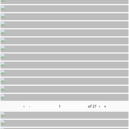
«
‹
of
27
›
»