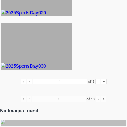
«
‹
of
5
›
»
«
‹
of
13
›
»
No Images found.