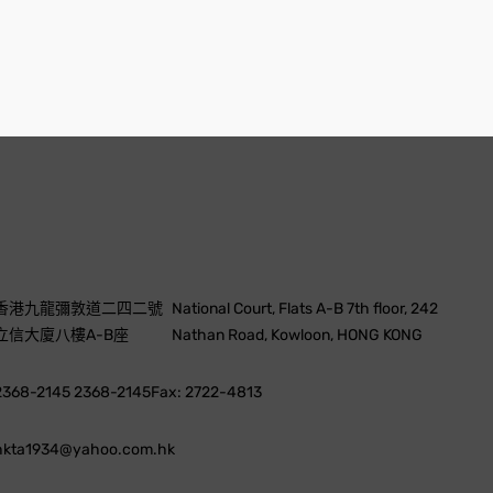
香港九龍彌敦道二四二號
National Court, Flats A-B 7th floor, 242
立信大廈八樓A-B座
Nathan Road, Kowloon, HONG KONG
2368-2145 2368-2145
Fax: 2722-4813
hkta1934@yahoo.com.hk