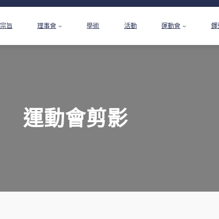
宗旨
理事會
學術
活動
運動會
鐸
運動會剪影