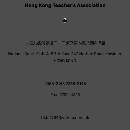
Hong Kong Teacher’s Association
香港九龍彌敦道二四二號立信大廈八樓A-B座
National Court, Flats A-B 7th floor, 242 Nathan Road, Kowloon,
HONG KONG
2368-2145 2368-2145
Fax: 2722-4813
hkta1934@yahoo.com.hk