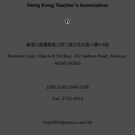
Hong Kong Teacher’s Association
香港九龍彌敦道二四二號立信大廈八樓A-B座
National Court, Flats A-B 7th floor, 242 Nathan Road, Kowloon,
HONG KONG
2368-2145 2368-2145
Fax: 2722-4813
hkta1934@yahoo.com.hk