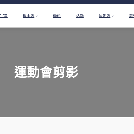
宗旨
理事會
學術
活動
運動會
鐸
運動會剪影