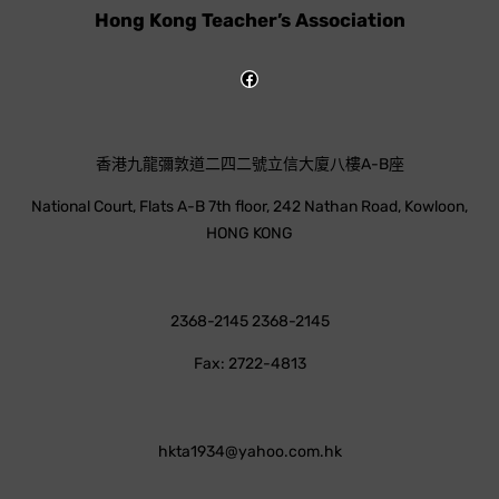
Hong Kong Teacher’s Association
香港九龍彌敦道二四二號立信大廈八樓A-B座
National Court, Flats A-B 7th floor, 242 Nathan Road, Kowloon,
HONG KONG
2368-2145 2368-2145
Fax: 2722-4813
hkta1934@yahoo.com.hk