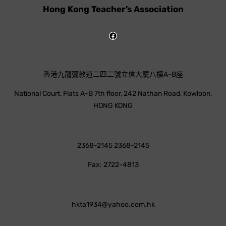
Hong Kong Teacher’s Association
香港九龍彌敦道二四二號立信大廈八樓A-B座
National Court, Flats A-B 7th floor, 242 Nathan Road, Kowloon,
HONG KONG
2368-2145 2368-2145
Fax: 2722-4813
hkta1934@yahoo.com.hk