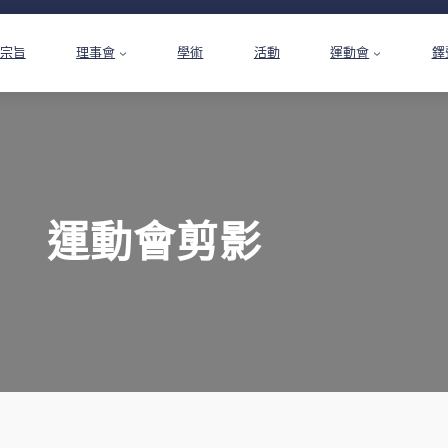
宗旨
理事會
學術
活動
運動會
鐸
運動會剪影