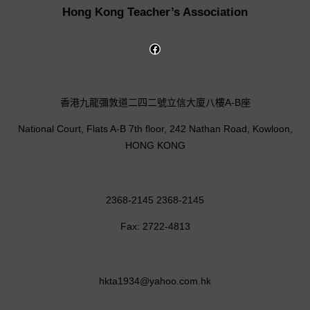
Hong Kong Teacher’s Association
香港九龍彌敦道二四二號立信大廈八樓A-B座
National Court, Flats A-B 7th floor, 242 Nathan Road, Kowloon,
HONG KONG
2368-2145 2368-2145
Fax: 2722-4813
hkta1934@yahoo.com.hk