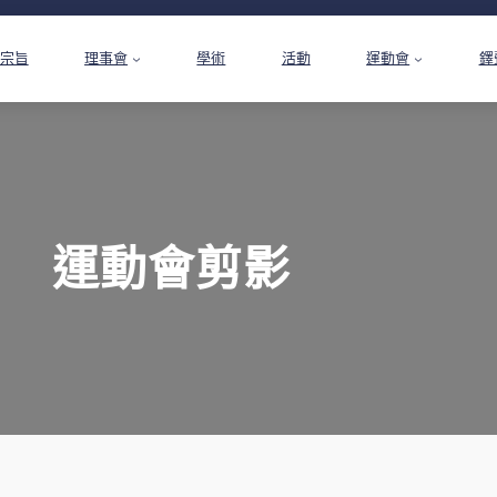
宗旨
理事會
學術
活動
運動會
鐸
運動會剪影