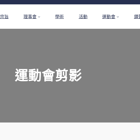
宗旨
理事會
學術
活動
運動會
鐸
運動會剪影