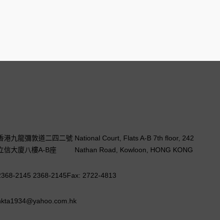
香港九龍彌敦道二四二號
National Court, Flats A-B 7th floor, 242
立信大廈八樓A-B座
Nathan Road, Kowloon, HONG KONG
2368-2145 2368-2145
Fax: 2722-4813
hkta1934@yahoo.com.hk