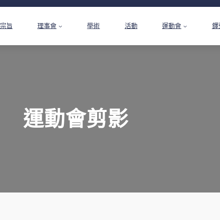
宗旨
理事會
學術
活動
運動會
鐸
運動會剪影