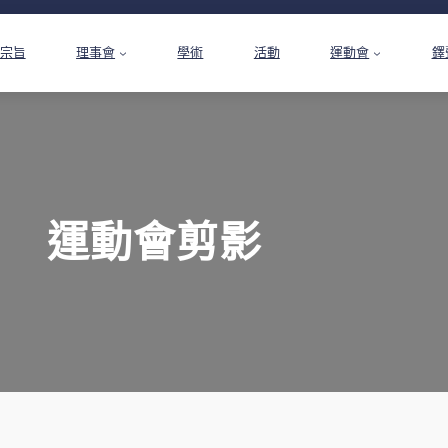
宗旨
理事會
學術
活動
運動會
鐸
運動會剪影