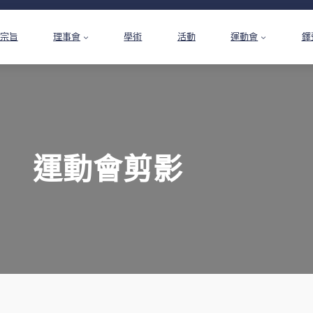
宗旨
理事會
學術
活動
運動會
鐸
運動會剪影