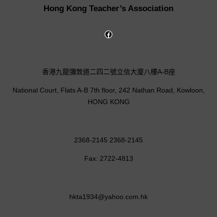
Hong Kong Teacher’s Association
香港九龍彌敦道二四二號立信大廈八樓A-B座
National Court, Flats A-B 7th floor, 242 Nathan Road, Kowloon,
HONG KONG
2368-2145 2368-2145
Fax: 2722-4813
hkta1934@yahoo.com.hk