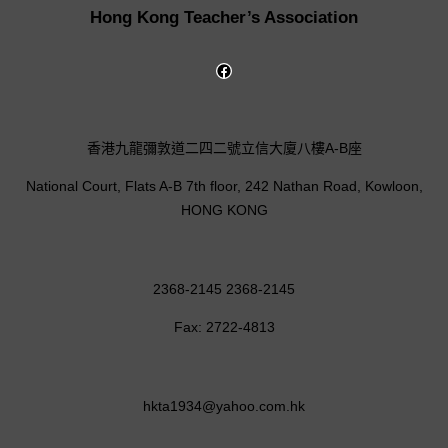
Hong Kong Teacher’s Association
香港九龍彌敦道二四二號立信大廈八樓A-B座
National Court, Flats A-B 7th floor, 242 Nathan Road, Kowloon,
HONG KONG
2368-2145 2368-2145
Fax: 2722-4813
hkta1934@yahoo.com.hk