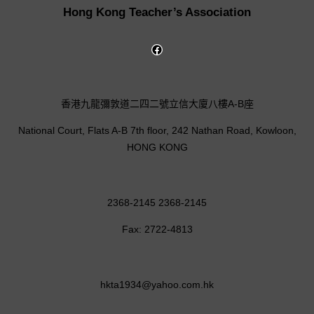
Hong Kong Teacher’s Association
香港九龍彌敦道二四二號立信大廈八樓A-B座
National Court, Flats A-B 7th floor, 242 Nathan Road, Kowloon,
HONG KONG
2368-2145 2368-2145
Fax: 2722-4813
hkta1934@yahoo.com.hk