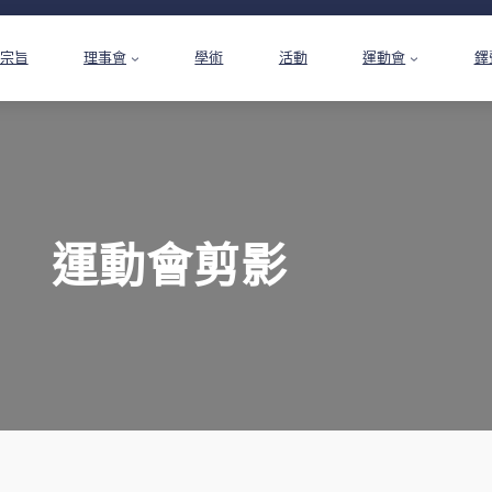
宗旨
理事會
學術
活動
運動會
鐸
運動會剪影